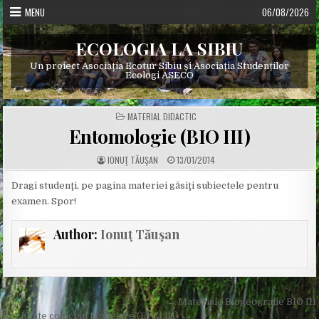
Skip
MENU
06/08/2026
to
content
ECOLOGIA LA SIBIU
Un proiect Asociația Ecotur Sibiu și Asociația Studenților
Ecologi ASECO
POSTED
MATERIAL DIDACTIC
IN
Entomologie (BIO III)
A
P
IONUŢ TĂUŞAN
13/01/2014
U
U
T
B
H
L
Dragi studenţi, pe pagina materiei găsiţi subiectele pentru
O
I
examen. Spor!
R
S
:
H
E
D
Author:
Ionuţ Tăuşan
D
A
T
E
:
Post
← Materiale Biogeografie BIO III
Rezultate colocviu Modelare (EPM III) →