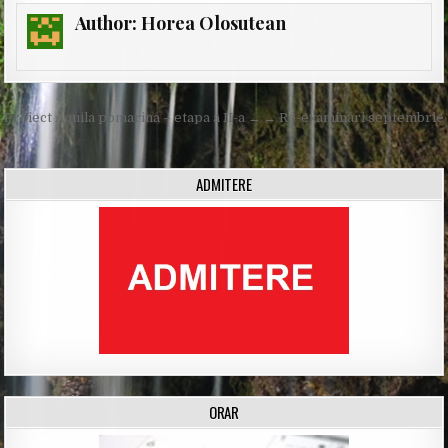
Author:
Horea Olosutean
Post
Proiect Aquila pomarina – etapa a II-a →
← Re-examinări septembrie
navigation
ADMITERE
ORAR