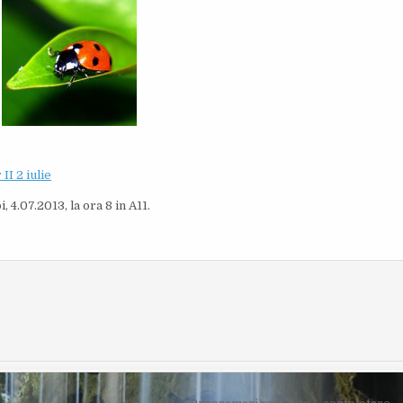
I
S
H
E
D
D
A
T
E
:
I 2 iulie
 4.07.2013, la ora 8 in A11.