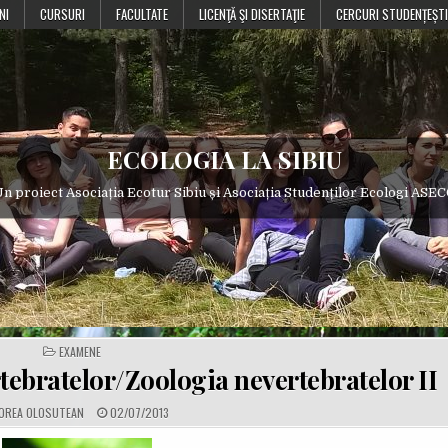
NI
CURSURI
FACULTATE
LICENŢĂ ŞI DISERTAŢIE
CERCURI STUDENȚEȘTI
ECOLOGIA LA SIBIU
n proiect Asociația Ecotur Sibiu și Asociația Studenților Ecologi ASE
POSTED
EXAMENE
IN
tebratelor/Zoologia nevertebratelor II
P
OREA OLOSUTEAN
02/07/2013
U
B
L