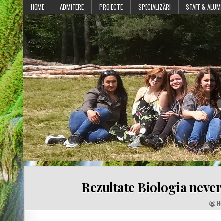
Skip
HOME
ADMITERE
PROIECTE
SPECIALIZĂRI
STAFF & ALUM
to
content
U
Rezultate Biologia never
A
H
U
T
H