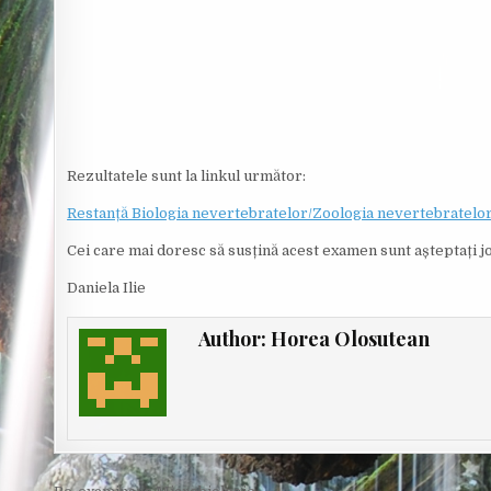
O
R
:
Rezultatele sunt la linkul următor:
Restanță Biologia nevertebratelor/Zoologia nevertebratelor I
Cei care mai doresc să susțină acest examen sunt așteptați joi,
Daniela Ilie
Author:
Horea Olosutean