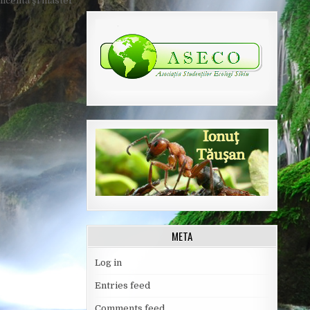
icenta şi master
META
Log in
Entries feed
Comments feed