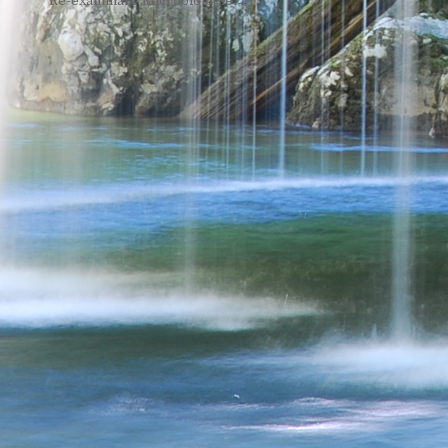
Post
Re-examinare Microbiologie →
navigation