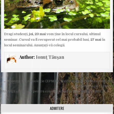
Dragi studenți,
joi, 23 mai
vom ține în locul cursului, ultimul
seminar. Cursul va fi recuperat cel mai probabil luni,
27 mai
în
locul seminarului. Anunțați-vă colegii.
Author:
Ionuţ Tăuşan
Post
← Absențe Microbiologie (EPM II), Hidrobiologie (EPM II și BIO III)
navigation
și Ecotoxicologie (EPM II)
Strategii și metode pentru conservarea biodiversității (EMSE I) →
ADMITERE