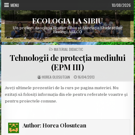
Skip
MENU
10/08/2026
to
content
ECOLOGIA LA SIBIU
Un proiect Asociația Ecotur Sibiu și Asociația Studenților
Ecologi ASECO
POSTED
MATERIAL DIDACTIC
IN
Tehnologii de protecția mediului
(EPM III)
A
P
HOREA OLOSUTEAN
16/04/2013
U
U
T
B
H
L
Aveți ultimele prezentări de la curs pe pagina materiei. Nu
O
I
ezitați să folosiți informația din ele pentru referatele voastre și
R
S
:
H
pentru proiectele comune.
E
D
D
A
T
E
:
Author:
Horea Olosutean