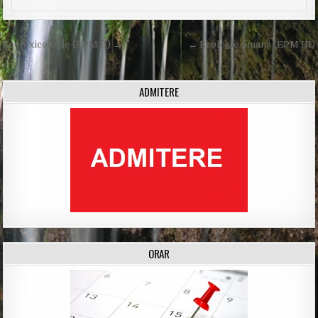
Post
Ecotoxicologie (EPM II) →
← Ecologie umană (EPM III)
navigation
ADMITERE
ORAR