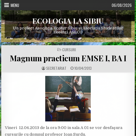
Skip
MENU
06/08/2026
to
content
ECOLOGIA LA SIBIU
Un proiect Asociația Ecotur Sibiu și Asociația Studenților
Ecologi ASECO
POSTED
CURSURI
IN
Magnum practicum EMSE I, BA I
A
P
SECRETARIAT
10/04/2013
U
U
T
B
H
L
O
I
R
S
:
H
E
D
D
A
T
E
:
Vineri 12.04.2013 de la ora 9:00 in sala A 01 se vor desfaşura
cursurile cu domnul profesor Ioan Surdu.