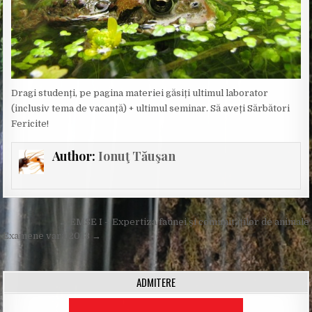
Dragi studenți, pe pagina materiei găsiți ultimul laborator
(inclusiv tema de vacanță) + ultimul seminar. Să aveți Sărbători
Fericite!
Author:
Ionuţ Tăuşan
Post
← EMSE I – Expertiza faunei și comunităților de animale
navigation
Examene vară 2013 →
ADMITERE