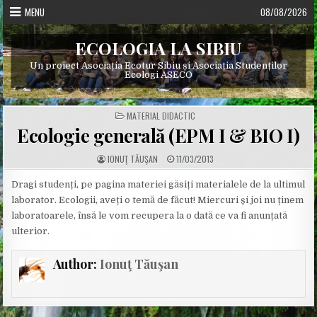
Skip
MENU
08/08/2026
to
content
ECOLOGIA LA SIBIU
Un proiect Asociația Ecotur Sibiu și Asociația Studenților
Ecologi ASECO
POSTED
MATERIAL DIDACTIC
IN
Ecologie generală (EPM I & BIO I)
A
P
IONUŢ TĂUŞAN
11/03/2013
U
U
T
B
H
L
Dragi studenți, pe pagina materiei găsiți materialele de la ultimul
O
I
laborator. Ecologii, aveți o temă de făcut! Miercuri și joi nu ținem
R
S
:
H
laboratoarele, însă le vom recupera la o dată ce va fi anunțată
E
D
ulterior.
D
A
T
E
Author:
Ionuţ Tăuşan
: