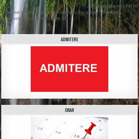
Post
← Ecotoxicologie (EPM II)
navigation
Se amână întâlnirea prevăzută pentru disciplina “Modelarea
Proceselor Ecologice” (E.P.M. III) →
ADMITERE
ORAR