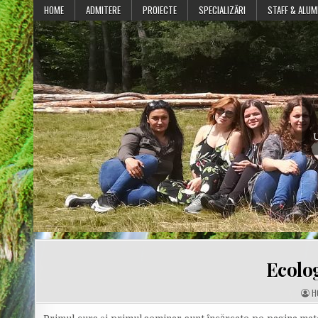
Skip
HOME
ADMITERE
PROIECTE
SPECIALIZĂRI
STAFF & ALUM
to
content
U
Ecolo
A
H
U
T
H