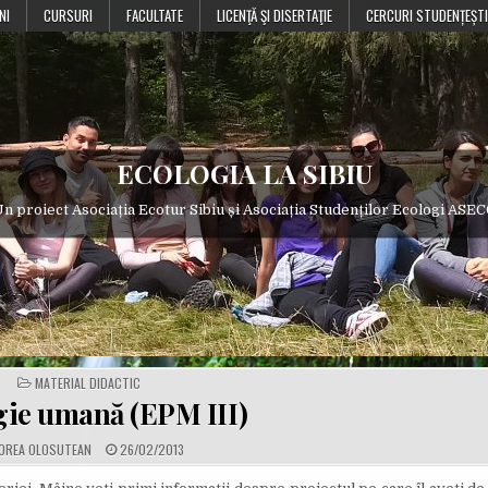
NI
CURSURI
FACULTATE
LICENŢĂ ŞI DISERTAŢIE
CERCURI STUDENȚEȘTI
ECOLOGIA LA SIBIU
n proiect Asociația Ecotur Sibiu și Asociația Studenților Ecologi ASE
POSTED
MATERIAL DIDACTIC
IN
gie umană (EPM III)
P
OREA OLOSUTEAN
26/02/2013
U
B
L