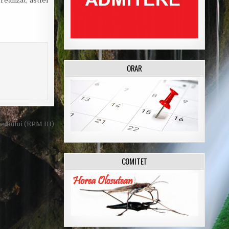
ealizat, astfel
ORAR
ediului (EPM III)
COMITET