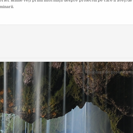
iei. Mâine veți primi informații despre proiectul pe care îl aveți de r
I
minarii.
S
H
E
D
D
A
T
E
:
← Tehnologii de protecția m