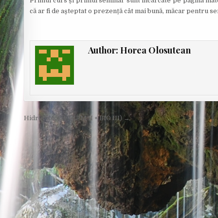
Primul curs și primul seminar sunt încărcate pe pagina mater
O
că ar fi de așteptat o prezență cât mai bună, măcar pentru se
R
:
Author:
Horea Olosutean
Post
Hidrobiologie (EPM II + BIO III) →
navigation