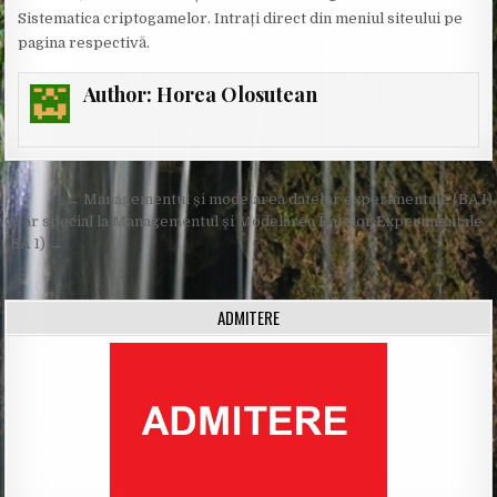
Sistematica criptogamelor. Intrați direct din meniul siteului pe
pagina respectivă.
Author:
Horea Olosutean
Post
← Managementul și modelarea datelor experimentale (BA I)
navigation
Orar special la Managementul şi Modelarea Datelor Experimentale
(BA 1) →
ADMITERE