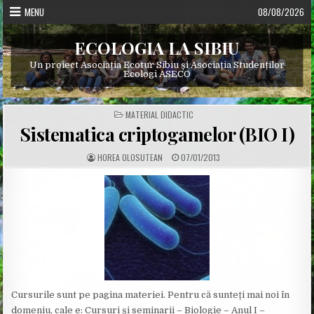
Skip
MENU
08/08/2026
to
content
ECOLOGIA LA SIBIU
Un proiect Asociația Ecotur Sibiu și Asociația Studenților
Ecologi ASECO
POSTED
MATERIAL DIDACTIC
IN
Sistematica criptogamelor (BIO I)
A
P
HOREA OLOSUTEAN
07/01/2013
U
U
T
B
H
L
O
I
R
S
:
H
E
D
D
A
T
E
:
Cursurile sunt pe pagina materiei. Pentru că sunteți mai noi în
domeniu, cale e: Cursuri și seminarii – Biologie – Anul I –