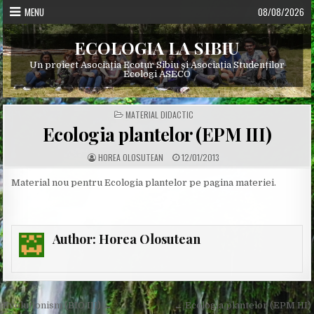
Skip
MENU
08/08/2026
to
content
ECOLOGIA LA SIBIU
Un proiect Asociația Ecotur Sibiu și Asociația Studenților
Ecologi ASECO
POSTED
MATERIAL DIDACTIC
IN
Ecologia plantelor (EPM III)
A
P
HOREA OLOSUTEAN
12/01/2013
U
U
T
B
H
L
Material nou pentru Ecologia plantelor pe pagina materiei.
O
I
R
S
:
H
E
D
D
Author:
Horea Olosutean
A
T
E
:
Post
Evoluționism (BIO III) →
← Ecologia plantelor (EPM III)