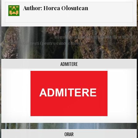
Author:
Horea Olosutean
Post
← Rezultate finale licență (EPM III și BIO III)
navigation
Practică la Costești (pentru cunoscători) →
ADMITERE
ORAR