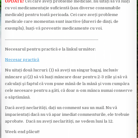
UPDATE!
Cei care aveți probleme medicale, nu uitați să vă luați
cu voi medicamentație suficientă (sau diverse consumabile
medicale) pentru toată perioada. Cei care aveți probleme
medicale care momentan sunt inactive (dureri de dinți, de
exemplu), luați-vă preventiv medicamente cu voi.
………………………………………………………………………………………..
Necesarul pentru practică e la linkul următor:
Necesar practică
Nu uitați două lucruri: (1) să aveți un singur bagaj, inclusiv
mâncare și (2) să vă luați mâncare doar pentru 2-3 zile și să vă
calculați și faptul că vom pune mână de la mână și vom cumpăra
cele necesare pentru a găti, că doar n-om mânca numai conserve
o săptămână.
Dacă aveți neclarități, dați un comment sau un mail. Nu vă
impacientați dacă nu vă apar imediat commenturile, ele trebuie
aprobate. Dacă nu aveți neclarități, ne vedem luni la 12.
Week-end plăcut!