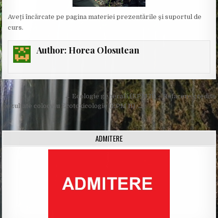
Aveți încărcate pe pagina materiei prezentările și suportul de
curs.
Author:
Horea Olosutean
Post
← Ecologie generală (EPM II) – Refacere credite
navigation
Rezultate colocviu Ecotoxicologie (EPM II) →
ADMITERE