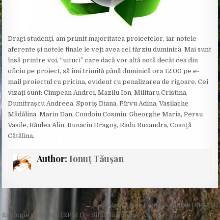
Dragi studenţi, am primit majoritatea proiectelor, iar notele
aferente şi notele finale le veţi avea cel târziu duminică. Mai sunt
însă printre voi, “uituci” care dacă vor altă notă decât cea din
oficiu pe proiect, să îmi trimită până duminică ora 12.00 pe e-
mail proiectul cu pricina, evident cu penalizarea de rigoare. Cei
vizaţi sunt: Cîmpean Andrei, Mazilu Ion, Militaru Cristina,
Dumitraşcu Andreea, Sporiş Diana, Pîrvu Adina, Vasilache
Mădălina, Marin Dan, Condoiu Cosmin, Gheorghe Maria, Persu
Vasile, Răulea Alin, Bunaciu Dragoş, Radu Ruxandra, Coanţă
Cătălina.
Author:
Ionuţ Tăuşan
Post
← Rezultate finale Ecotoxicologie (EPM II)
Ecologie generală (EPM I) – Situaţia notelor →