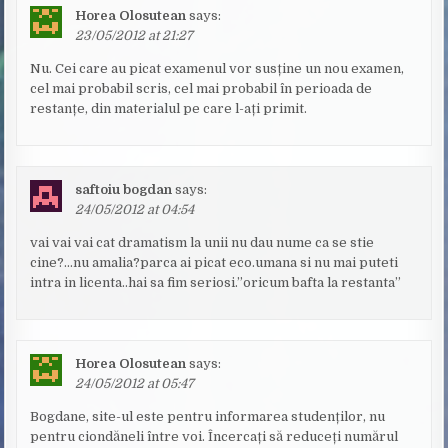
Horea Olosutean
says:
23/05/2012 at 21:27
Nu. Cei care au picat examenul vor susține un nou examen,
cel mai probabil scris, cel mai probabil în perioada de
restanțe, din materialul pe care l-ați primit.
saftoiu bogdan
says:
24/05/2012 at 04:54
vai vai vai cat dramatism la unii nu dau nume ca se stie
cine?…nu amalia?parca ai picat eco.umana si nu mai puteti
intra in licenta..hai sa fim seriosi.”oricum bafta la restanta”
Horea Olosutean
says:
24/05/2012 at 05:47
Bogdane, site-ul este pentru informarea studenților, nu
pentru ciondăneli între voi. Încercați să reduceți numărul