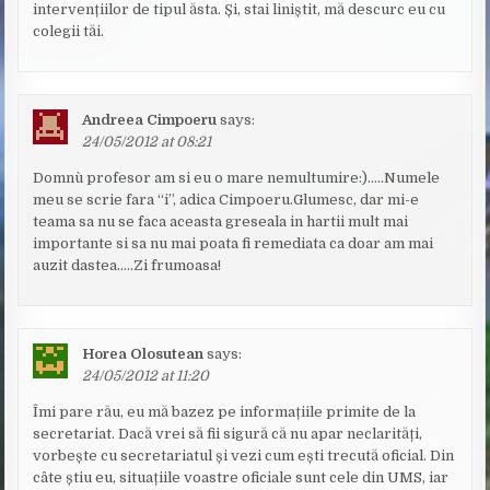
intervențiilor de tipul ăsta. Și, stai liniștit, mă descurc eu cu
colegii tăi.
Andreea Cimpoeru
says:
24/05/2012 at 08:21
Domnu` profesor am si eu o mare nemultumire:)…..Numele
meu se scrie fara “i”, adica Cimpoeru.Glumesc, dar mi-e
teama sa nu se faca aceasta greseala in hartii mult mai
importante si sa nu mai poata fi remediata ca doar am mai
auzit dastea…..Zi frumoasa!
Horea Olosutean
says:
24/05/2012 at 11:20
Îmi pare rău, eu mă bazez pe informațiile primite de la
secretariat. Dacă vrei să fii sigură că nu apar neclarități,
vorbește cu secretariatul și vezi cum ești trecută oficial. Din
câte știu eu, situațiile voastre oficiale sunt cele din UMS, iar