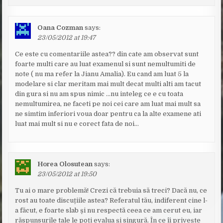
Oana Cozman
says:
23/05/2012 at 19:47
Ce este cu comentariile astea?? din cate am observat sunt
foarte multi care au luat examenul si sunt nemultumiti de
note ( nu ma refer la Jianu Amalia). Eu cand am luat 5 la
modelare si clar meritam mai mult decat multi alti am tacut
din gura si nu am spus nimic …nu inteleg ce e cu toata
nemultumirea, ne faceti pe noi cei care am luat mai mult sa
ne simtim inferiori voua doar pentru ca la alte examene ati
luat mai mult si nu e corect fata de noi…
Horea Olosutean
says:
23/05/2012 at 19:50
Tu ai o mare problemă! Crezi că trebuia să treci? Dacă nu, ce
rost au toate discuțiile astea? Referatul tău, indiferent cine l-
a făcut, e foarte slab și nu respectă ceea ce am cerut eu, iar
răspunsurile tale le poți evalua și singură. În ce îi privește