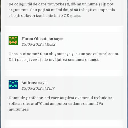
pe colegii tăi de care tot vorbești, dă-mi un nume și îți pot
argumenta. Sau poți să nu îmi dai, și să trăiești cu impresia
că ești defavorizată, mie îmi e OK și așa.
Horea Olosutean
says:
23/05/2012 at 19:52
Oana, n-ai somn? S-au obișnuit așa și au un șoc cultural acum.
Dă-i pace și vezi-ți de învățat, că sesiunea e lungă.
Andreea
says:
23/05/2012 at 21:17
Domnule profesor, cei care au picat examenul trebuie sa
refaca referatul?Cand am putea sa dam restanta?Va
multumesc