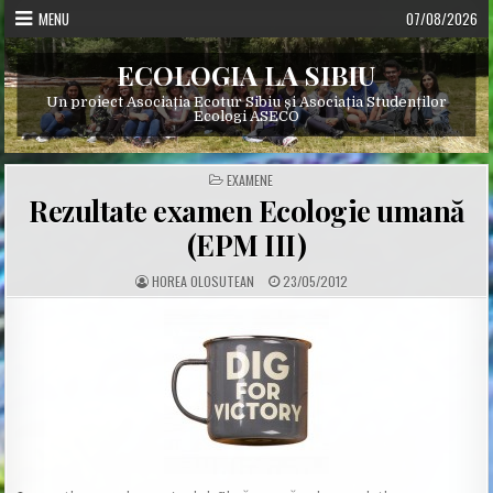
Skip
MENU
07/08/2026
to
content
ECOLOGIA LA SIBIU
Un proiect Asociația Ecotur Sibiu și Asociația Studenților
Ecologi ASECO
POSTED
EXAMENE
IN
Rezultate examen Ecologie umană
(EPM III)
A
P
HOREA OLOSUTEAN
23/05/2012
U
U
T
B
H
L
O
I
R
S
:
H
E
D
D
A
T
E
: