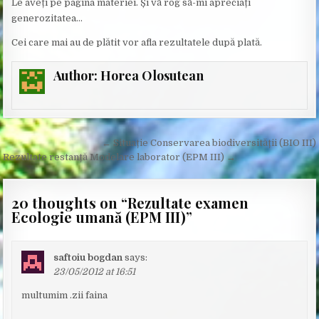
Le aveți pe pagina materiei. Și vă rog să-mi apreciați
generozitatea…
Cei care mai au de plătit vor afla rezultatele după plată.
Author:
Horea Olosutean
Post
← Situație Conservarea biodiversității (BIO III)
navigation
Rezultate restanță Modelare laborator (EPM III) →
20 thoughts on “
Rezultate examen
Ecologie umană (EPM III)
”
saftoiu bogdan
says:
23/05/2012 at 16:51
multumim .zii faina