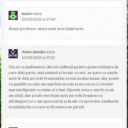
mario
says:
23/05/2012 at 17:40
domn profesor astea sunt note,halal note.
Jianu Amalia
says:
23/05/2012 at 17:54
Tin sa va multumesc din tot sufletul pentru generozitatea de
care dati parte..mai sunteti si ironic cu noi…se pare ca unele
note le dati pe ochi frumosi(nu vreau sa dau nume..dar poate
va ganditi cu cine am mai fost in sala si nu a scos 2 cuvinte
mai inteligente ca mine si a luat 5)poate nota o merit ca nu
am stiut..dar poate meritam nota pe ochi frumosi ca
alti.Regret ca v am apreciat,in schi,mb va apreciez zambetul
si satisfactia cu care si d`voastra ne picati!