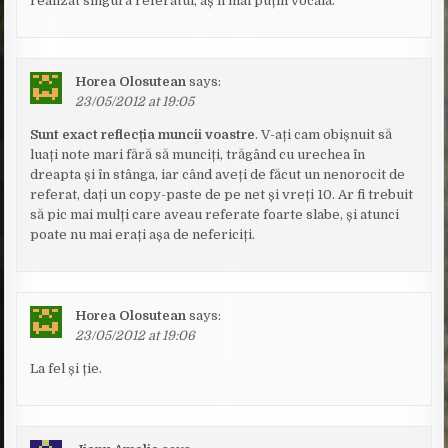
realizat singură referatul, aș fi mai puțin vocală.
Horea Olosutean
says:
23/05/2012 at 19:05
Sunt exact reflecția muncii voastre
. V-ați cam obișnuit să
luați note mari fără să munciți, trăgând cu urechea în
dreapta și în stânga, iar când aveți de făcut un nenorocit de
referat, dați un copy-paste de pe net și vreți 10. Ar fi trebuit
să pic mai mulți care aveau referate foarte slabe, și atunci
poate nu mai erați așa de nefericiți.
Horea Olosutean
says:
23/05/2012 at 19:06
La fel și ție.