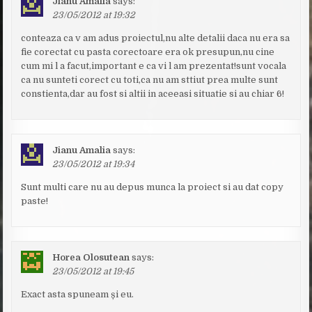
Jianu Amalia
says:
23/05/2012 at 19:32
conteaza ca v am adus proiectul,nu alte detalii daca nu era sa
fie corectat cu pasta corectoare era ok presupun,nu cine
cum mi l a facut,important e ca vi l am prezentat!sunt vocala
ca nu sunteti corect cu toti,ca nu am sttiut prea multe sunt
constienta,dar au fost si altii in aceeasi situatie si au chiar 6!
Jianu Amalia
says:
23/05/2012 at 19:34
Sunt multi care nu au depus munca la proiect si au dat copy
paste!
Horea Olosutean
says:
23/05/2012 at 19:45
Exact asta spuneam și eu.