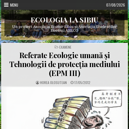
Skip
MENU
07/08/2026
to
content
ECOLOGIA LA SIBIU
Un proiect Asociația Ecotur Sibiu și Asociația Studenților
Ecologi ASECO
POSTED
EXAMENE
IN
Referate Ecologie umană și
Tehnologii de protecția mediului
(EPM III)
A
P
HOREA OLOSUTEAN
17/05/2012
U
U
T
B
H
L
O
I
R
S
:
H
E
D
D
A
T
E
: