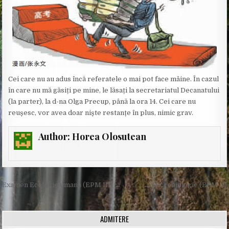
Cei care nu au adus încă referatele o mai pot face mâine. În cazul
în care nu mă găsiți pe mine, le lăsați la secretariatul Decanatului
(la parter), la d-na Olga Precup, până la ora 14. Cei care nu
reușesc, vor avea doar niște restanțe în plus, nimic grav.
Author:
Horea Olosutean
Post
Examen Ecologie umană (EPM III) →
← Microbiologie (EPM II)
navigation
ADMITERE