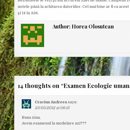
Rezultatele le veți primi în cursul zilei de mâine. Câmpean 
O
notele până la achitarea datoriilor. Cel mai bine ar fi ca aces
R
:
și 14 în A34.
Author:
Horea Olosutean
Post
Situație Conservarea biodiversității (BIO III) →
navigation
14 thoughts on “
Examen Ecologie umană
Craciun Andreea
says:
23/05/2012 at 06:15
Buna ziua,
Avem examenul la modelare azi???