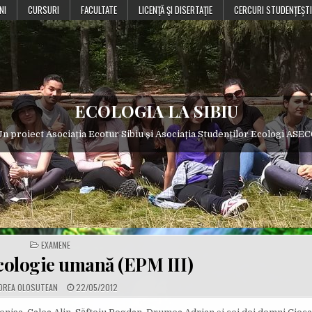
NI
CURSURI
FACULTATE
LICENŢĂ ŞI DISERTAŢIE
CERCURI STUDENȚEȘTI
ECOLOGIA LA SIBIU
n proiect Asociația Ecotur Sibiu și Asociația Studenților Ecologi ASE
POSTED
EXAMENE
IN
ologie umană (EPM III)
P
OREA OLOSUTEAN
22/05/2012
U
B
L