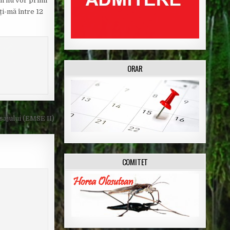
an nu vor primi
ți-mă între 12
ORAR
sajului (EMSE II)
COMITET