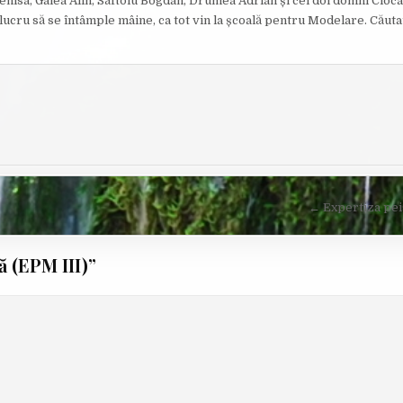
Denisa, Galea Alin, Săftoiu Bogdan, Drumea Adrian și cei doi domni Cioc
I
t lucru să se întâmple mâine, ca tot vin la școală pentru Modelare. Căuta
S
H
E
D
D
A
T
E
:
← Expertiza pei
 (EPM III)
”