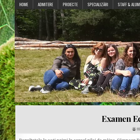
Skip
HOME
ADMITERE
PROIECTE
SPECIALIZĂRI
STAFF & ALUM
to
content
U
Examen Ec
A
H
U
T
H