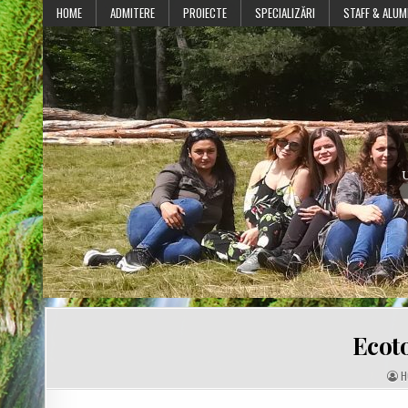
Skip
HOME
ADMITERE
PROIECTE
SPECIALIZĂRI
STAFF & ALUM
to
content
U
Ecoto
A
H
U
T
H