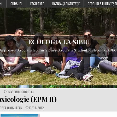
NI
CURSURI
FACULTATE
LICENŢĂ ŞI DISERTAŢIE
CERCURI STUDENȚEȘTI
ECOLOGIA LA SIBIU
n proiect Asociația Ecotur Sibiu și Asociația Studenților Ecologi ASE
POSTED
MATERIAL DIDACTIC
IN
xicologie (EPM II)
P
OREA OLOSUTEAN
17/04/2012
U
B
L