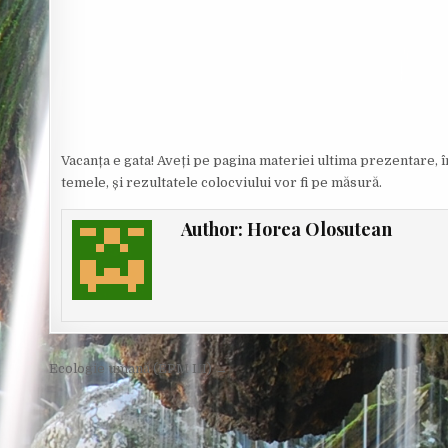
O
R
:
Vacanța e gata! Aveți pe pagina materiei ultima prezentare, în 
temele, și rezultatele colocviului vor fi pe măsură.
Author:
Horea Olosutean
Post
Ecologie umană (EPM III) →
navigation