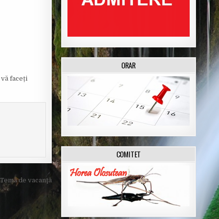
ORAR
 vă faceți
COMITET
 Temă de vacanţă