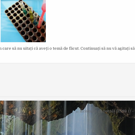
I
S
H
E
D
D
A
T
E
:
care să nu uitați că aveți o temă de făcut. Continuați să nu vă agitați să
← Ecologie generală (EPM I) –