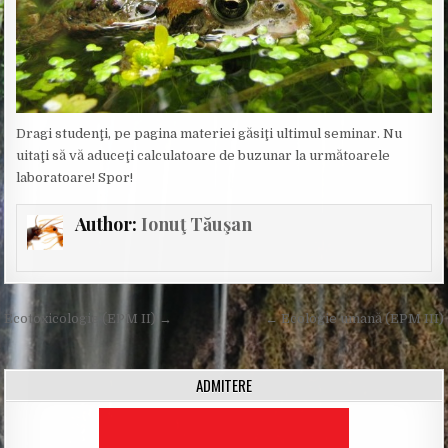
Dragi studenţi, pe pagina materiei găsiţi ultimul seminar. Nu
uitaţi să vă aduceţi calculatoare de buzunar la următoarele
laboratoare! Spor!
Author:
Ionuţ Tăuşan
Post
Ecotoxicologie (EPM II) →
← Ecologie umană (EPM III)
navigation
ADMITERE