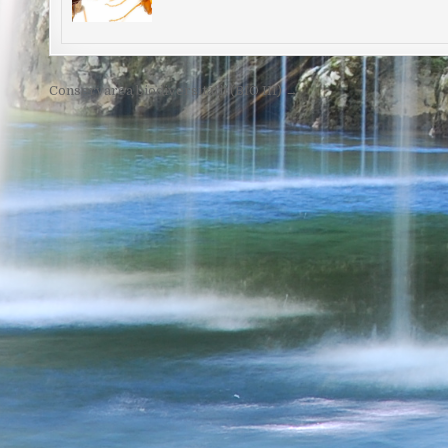
Post
Conservarea biodiversității (BIO III) →
navigation