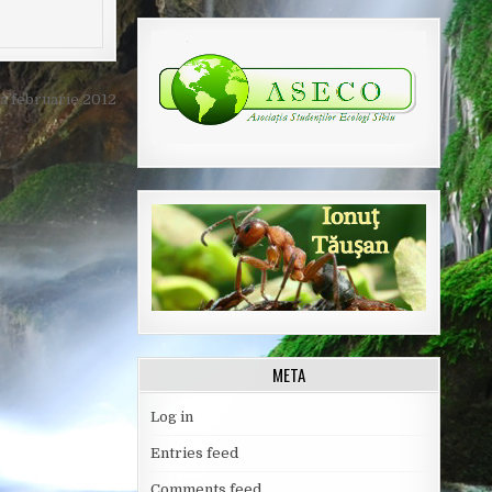
ea februarie 2012
META
Log in
Entries feed
Comments feed