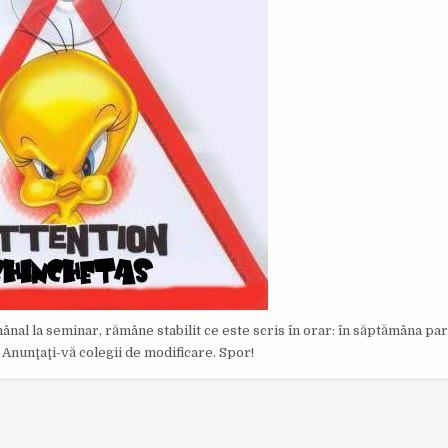
O
I
R
S
:
H
E
D
D
A
T
E
:
ânal la seminar, rămâne stabilit ce este scris în orar: în săptămâna par
.
Anunţaţi-vă colegii de modificare. Spor!