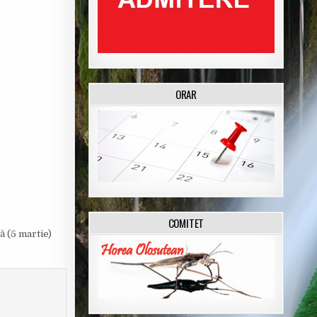
ORAR
COMITET
ă (5 martie)