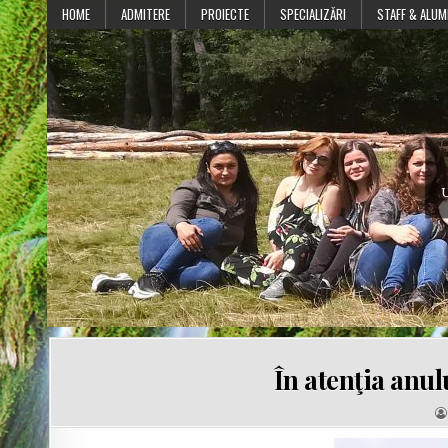
Skip
HOME
ADMITERE
PROIECTE
SPECIALIZĂRI
STAFF & ALUM
to
content
U
În atenţia anu