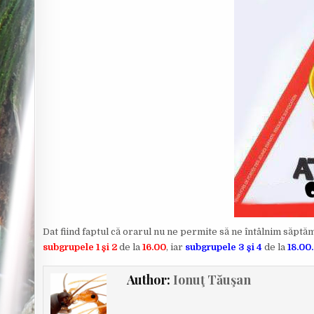
Dat fiind faptul că orarul nu ne permite să ne întâlnim săptăm
subgrupele 1 şi 2
de la
16.00
, iar
subgrupele 3 şi 4
de la
18.00
Author:
Ionuţ Tăuşan