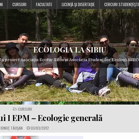
NI
CURSURI
FACULTATE
LICENŢĂ ŞI DISERTAŢIE
CERCURI STUDENȚEȘTI
ECOLOGIA LA SIBIU
n proiect Asociația Ecotur Sibiu și Asociația Studenților Ecologi ASE
POSTED
CURSURI
IN
lui I EPM – Ecologie generală
A
P
IONUŢ TĂUŞAN
03/03/2012
U
U
T
B
H
L