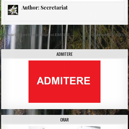
Author:
Secretariat
Post
Cursuri Expertiza peisajului EMSE II →
← Cinematecă ASECO
navigation
ADMITERE
ORAR