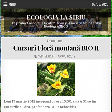
Skip
MENU
09/08/2026
to
content
ECOLOGIA LA SIBIU
Un proiect Asociația Ecotur Sibiu și Asociația Studenților
Ecologi ASECO
POSTED
CURSURI
IN
Cursuri Floră montană BIO II
A
P
SECRETARIAT
16/03/2012
U
U
T
B
H
L
O
I
R
S
:
H
E
D
D
A
T
E
:
Luni 19 martie 2012 incepand cu ora 10:00, sala A 01 se tin
cursurile cu dna. profesoara Erika Schneider