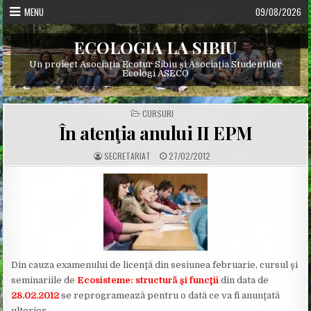
Skip
MENU
09/08/2026
to
content
ECOLOGIA LA SIBIU
Un proiect Asociația Ecotur Sibiu și Asociația Studenților
Ecologi ASECO
POSTED
CURSURI
IN
În atenţia anului II EPM
A
P
SECRETARIAT
27/02/2012
U
U
T
B
H
L
O
I
R
S
:
H
E
D
D
A
T
E
:
Din cauza examenului de licenţă din sesiunea februarie, cursul şi
seminariile de
Ecosisteme: structură şi funcţii
din data de
28.02.2012
se reprogramează pentru o dată ce va fi anunţată
ulterior.