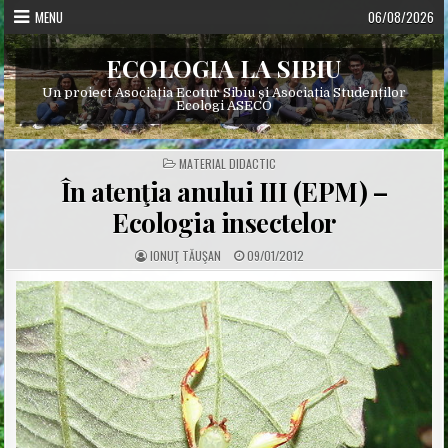
Skip
MENU
06/08/2026
to
content
ECOLOGIA LA SIBIU
Un proiect Asociația Ecotur Sibiu și Asociația Studenților
Ecologi ASECO
POSTED
MATERIAL DIDACTIC
IN
În atenţia anului III (EPM) –
Ecologia insectelor
A
P
IONUŢ TĂUŞAN
09/01/2012
U
U
T
B
H
L
O
I
R
S
:
H
E
D
D
A
T
E
: