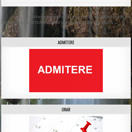
Post
← Modelarea sistemelor și proceselor ecologice (EPM III)
navigation
ÎN ATENŢIA MASTERANZILOR DE LA BIOLOGIE APLICATĂ →
ADMITERE
ORAR