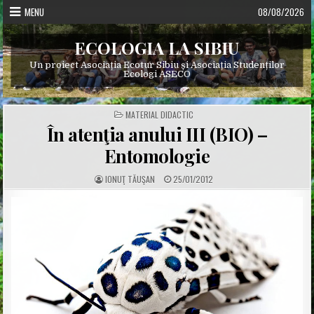
Skip
MENU
08/08/2026
to
content
ECOLOGIA LA SIBIU
Un proiect Asociația Ecotur Sibiu și Asociația Studenților
Ecologi ASECO
POSTED
MATERIAL DIDACTIC
IN
În atenţia anului III (BIO) –
Entomologie
A
P
IONUŢ TĂUŞAN
25/01/2012
U
U
T
B
H
L
O
I
R
S
:
H
E
D
D
A
T
E
: