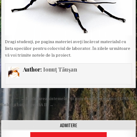
Dragi studenţi, pe pagina materiei aveţi încărcat materialul cu
lista speciilor pentru colocviul de laborator. În zilele următoare
vă voi trimite notele de la proiect.
Author:
Ionuţ Tăuşan
Post
← Modelarea sistemelor și proceselor ecologice (EPM III)
navigation
Colecții biologice (BA II) →
ADMITERE