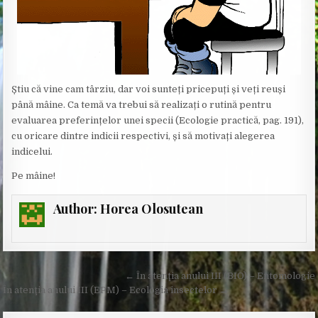
Știu că vine cam târziu, dar voi sunteți pricepuți și veți reuși
până mâine. Ca temă va trebui să realizați o rutină pentru
evaluarea preferințelor unei specii (Ecologie practică, pag. 191),
cu oricare dintre indicii respectivi, și să motivați alegerea
indicelui.
Pe mâine!
Author:
Horea Olosutean
Post
← În atenţia anului III (BIO) – Entomologie
navigation
În atenţia anului III (EPM) – Ecologia insectelor →