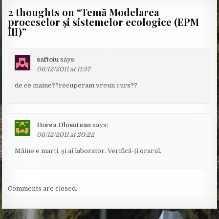
2 thoughts on “
Temă Modelarea
proceselor și sistemelor ecologice (EPM
III)
”
saftoiu
says:
06/12/2011 at 11:37
de ce maine??recuperam vreun curs??
Horea Olosutean
says:
06/12/2011 at 20:22
Mâine e marți, și ai laborator. Verifică-ți orarul.
Comments are closed.