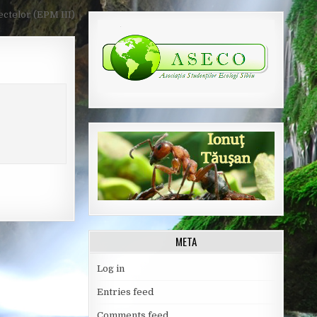
ectelor (EPM III)
META
Log in
Entries feed
Comments feed