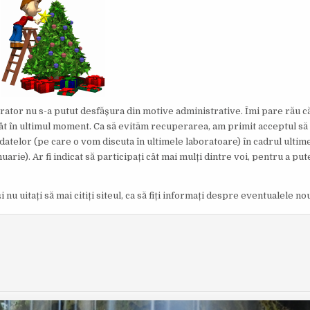
I
S
H
E
D
D
A
T
E
:
orator nu s-a putut desfășura din motive administrative. Îmi pare rău c
ecât în ultimul moment. Ca să evităm recuperarea, am primit acceptul 
a datelor (pe care o vom discuta în ultimele laboratoare) în cadrul ultime
rie). Ar fi indicat să participați cât mai mulți dintre voi, pentru a put
i nu uitați să mai citiți siteul, ca să fiți informați despre eventualele nou