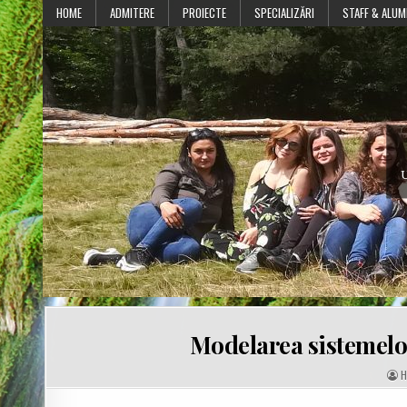
Skip
HOME
ADMITERE
PROIECTE
SPECIALIZĂRI
STAFF & ALUM
to
content
U
Modelarea sistemelor
A
H
U
T
H