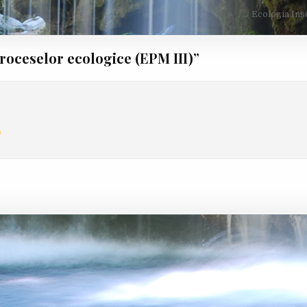
← Ecologia Ins
roceselor ecologice (EPM III)
”