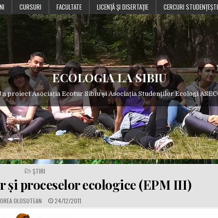
NI
CURSURI
FACULTATE
LICENŢĂ ŞI DISERTAŢIE
CERCURI STUDENȚEȘTI
ECOLOGIA LA SIBIU
n proiect Asociația Ecotur Sibiu și Asociația Studenților Ecologi ASE
POSTED
ŞTIRI
IN
 și proceselor ecologice (EPM III)
P
OREA OLOSUTEAN
24/12/2011
U
B
L