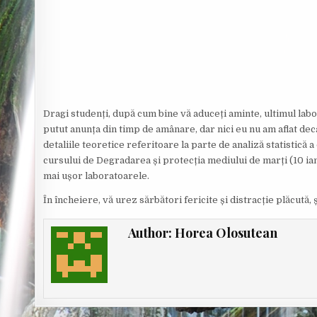
O
R
:
Dragi studenți, după cum bine vă aduceți aminte, ultimul lab
putut anunța din timp de amânare, dar nici eu nu am aflat d
detaliile teoretice referitoare la parte de analiză statistică 
cursului de Degradarea și protecția mediului de marți (10 ianua
mai ușor laboratoarele.
În încheiere, vă urez sărbători fericite și distracție plăcută, ș
Author:
Horea Olosutean