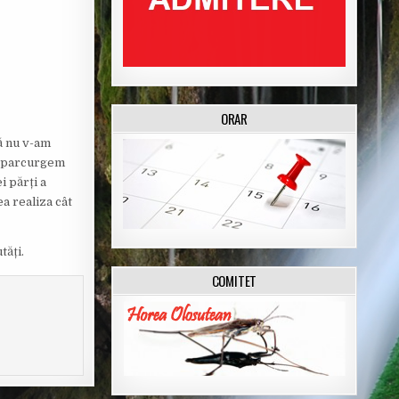
ORAR
ă nu v-am
să parcurgem
i părți a
ea realiza cât
tăți.
COMITET