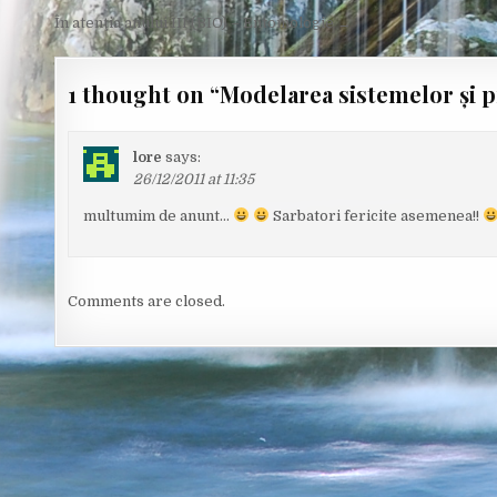
Post
În atenţia anului III (BIO) – Entomologie →
navigation
1 thought on “
Modelarea sistemelor și p
lore
says:
26/12/2011 at 11:35
multumim de anunt…
Sarbatori fericite asemenea!!
Comments are closed.