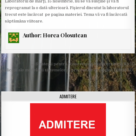
Laboratorul de marţi, 15 noiembrie, nu se va susţine şi va fi
reprogramat la o dată ulterioară. Fişierul discutat la laboratorul
trecut este încărcat pe pagina materiei. Tema vă va fi încărcată
săptămâna viitoare.
Author:
Horea Olosutean
Post
← Strategii pentru conservarea biodiversităţii (BA II)
navigation
Aplicații ale modelării sistemelor și proceselor ecologice (EMSE II)
→
ADMITERE