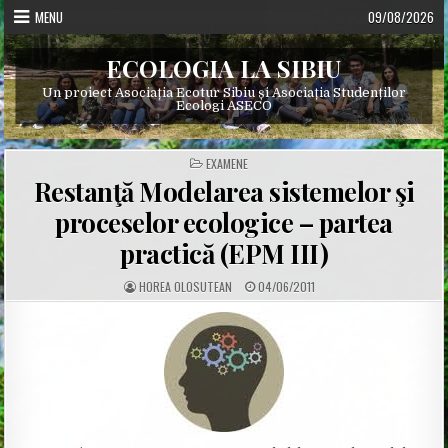
Skip
MENU
09/08/2026
to
content
ECOLOGIA LA SIBIU
Un proiect Asociația Ecotur Sibiu și Asociația Studenților
Ecologi ASECO
POSTED
EXAMENE
IN
Restanţă Modelarea sistemelor şi
proceselor ecologice – partea
practică (EPM III)
A
P
HOREA OLOSUTEAN
04/06/2011
U
U
T
B
H
L
O
I
R
S
:
H
E
D
D
A
T
E
: