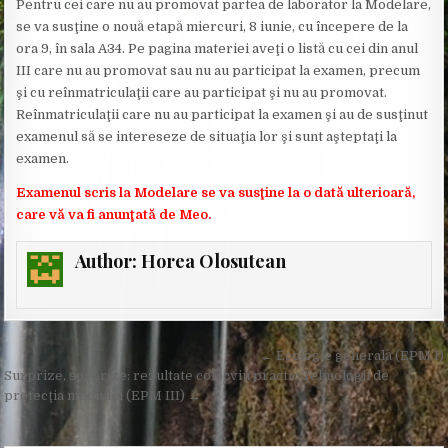
Pentru cei care nu au promovat partea de laborator la Modelare,
se va susţine o nouă etapă miercuri, 8 iunie, cu începere de la
ora 9, în sala A34. Pe pagina materiei aveţi o listă cu cei din anul
III care nu au promovat sau nu au participat la examen, precum
şi cu reînmatriculaţii care au participat şi nu au promovat.
Reînmatriculaţii care nu au participat la examen şi au de susţinut
examenul să se intereseze de situaţia lor şi sunt aşteptaţi la
examen.
Examenul scris la Modelare se va susţine la o dată ulterioară,
care vă va fi anunţată de Meo.
Author:
Horea Olosutean
Post
← Ecologie generală (EPM I)
navigation
Surprize, surprize: rezultate colocviu practic Tehnologii de
protecţia mediului (EPM III) →