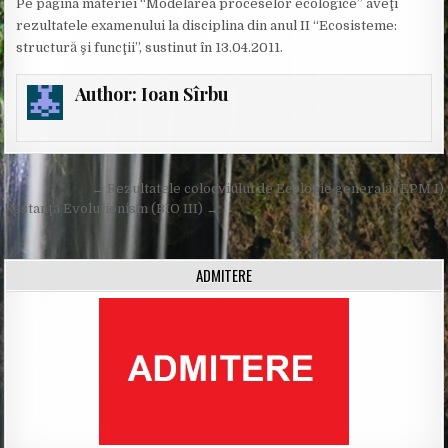
Pe pagina materiei “Modelarea proceselor ecologice” aveţi
rezultatele examenului la disciplina din anul II “Ecosisteme:
structură şi funcţii”, sustinut în 13.04.2011.
Author:
Ioan Sîrbu
Post
← Rezultatele colocviului de Ecologie generală (EPM I)
navigation
Restanţă Evoluţionism (BIO III) →
ADMITERE