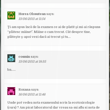
Horea Olosutean
says:
13/06/2011 at 11:54
Ţi-am spus încă de la examen ce ai de platit şi mi-ai răspuns
“plătesc mâine!”. Mâine o cam trecut. Cât despre tine,
plăteşte ş-apoi vezi dacă ai trecut şi tu….
cosmin
says:
13/06/2011 at 18:35
bn……
Roxana
says:
16/06/2011 at 11:46
Unde pot vedea nota examenului scris la ecotoxicologie
(curs) ? Am picat laboratorul dar vreau sa-mi aflu si nota de