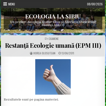
Skip
MENU
08/08/2026
to
content
ECOLOGIA LA SIBIU
Un proiect Asociația Ecotur Sibiu și Asociația Studenților
Ecologi ASECO
POSTED
EXAMENE
IN
Restanţă Ecologie umană (EPM III)
A
P
HOREA OLOSUTEAN
13/06/2011
U
U
T
B
H
L
O
I
R
S
:
H
E
D
D
A
T
E
:
Rezultatele sunt pe pagina materiei.