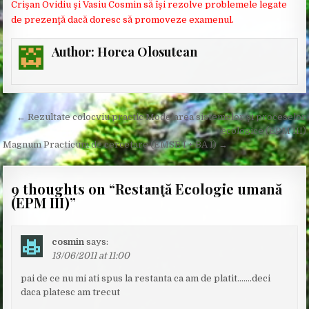
Crişan Ovidiu şi Vasiu Cosmin să îşi rezolve problemele legate
de prezenţă dacă doresc să promoveze examenul.
Author:
Horea Olosutean
Post
← Rezultate colocviu practic Modelarea sistemelor şi proceselor
navigation
ecologice (EPM III)
Magnum Practicum de cercetare (EMSE I + BA I) →
9 thoughts on “
Restanţă Ecologie umană
(EPM III)
”
cosmin
says:
13/06/2011 at 11:00
pai de ce nu mi ati spus la restanta ca am de platit…….deci
daca platesc am trecut