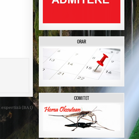
ORAR
COMITET
expertiză (BA I)