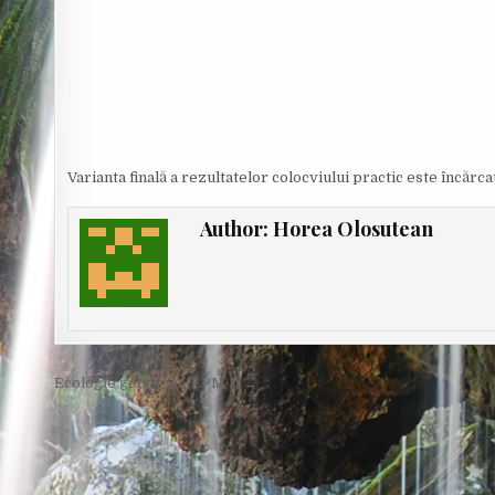
O
R
:
Varianta finală a rezultatelor colocviului practic este încărc
Author:
Horea Olosutean
Post
Ecologie generală (EPM I) →
navigation