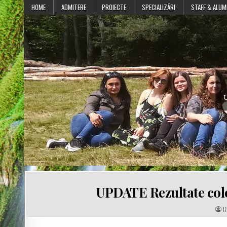
Skip
HOME
ADMITERE
PROIECTE
SPECIALIZĂRI
STAFF & ALUM
to
content
U
UPDATE Rezultate colo
A
H
U
T
H