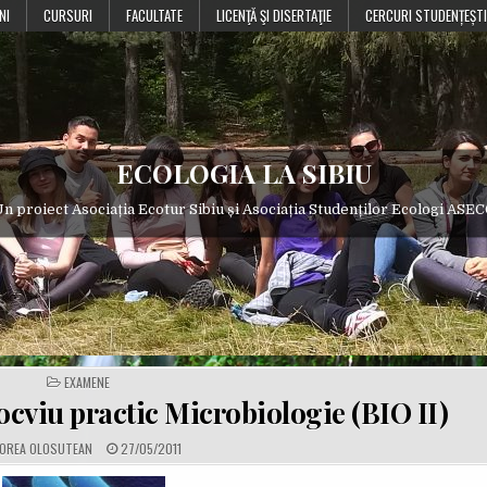
NI
CURSURI
FACULTATE
LICENŢĂ ŞI DISERTAŢIE
CERCURI STUDENȚEȘTI
ECOLOGIA LA SIBIU
n proiect Asociația Ecotur Sibiu și Asociația Studenților Ecologi ASE
POSTED
EXAMENE
IN
cviu practic Microbiologie (BIO II)
P
OREA OLOSUTEAN
27/05/2011
U
B
L