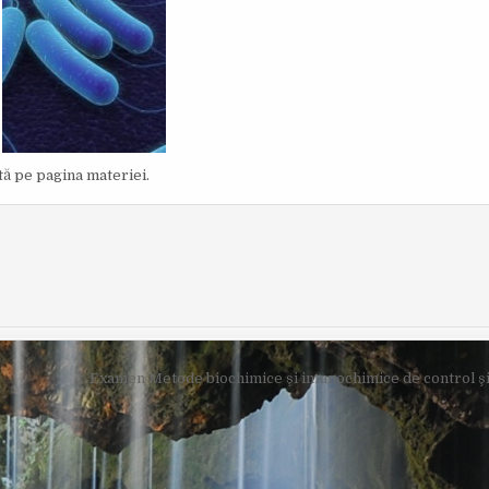
I
S
H
E
D
D
A
T
E
:
ată pe pagina materiei.
← Examen Metode biochimice şi imunochimice de control şi 