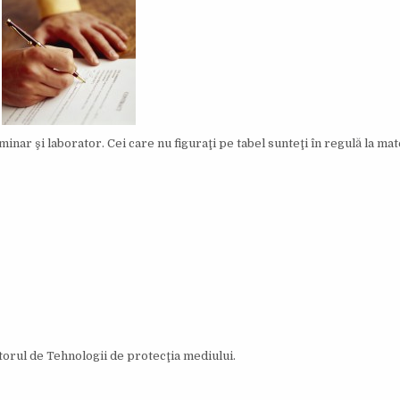
I
S
H
E
D
D
A
T
E
:
minar şi laborator. Cei care nu figuraţi pe tabel sunteţi în regulă la mat
atorul de Tehnologii de protecţia mediului.