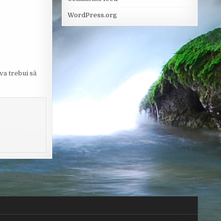
WordPress.org
va trebui să
 montană (BIO II)