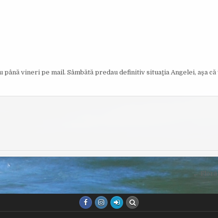
u până vineri pe mail. Sâmbătă predau definitiv situaţia Angelei, aşa că 
← Floră