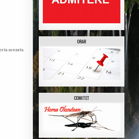
ORAR
eria aceasta.
COMITET