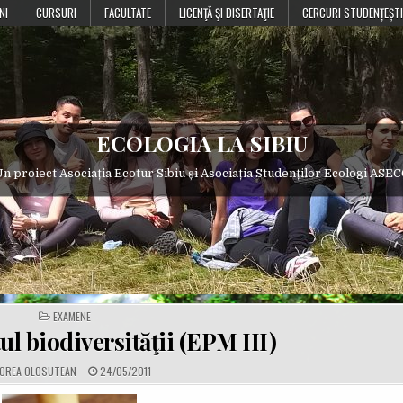
NI
CURSURI
FACULTATE
LICENŢĂ ŞI DISERTAŢIE
CERCURI STUDENȚEȘTI
ECOLOGIA LA SIBIU
n proiect Asociația Ecotur Sibiu și Asociația Studenților Ecologi ASE
POSTED
EXAMENE
IN
 biodiversităţii (EPM III)
P
OREA OLOSUTEAN
24/05/2011
U
B
L