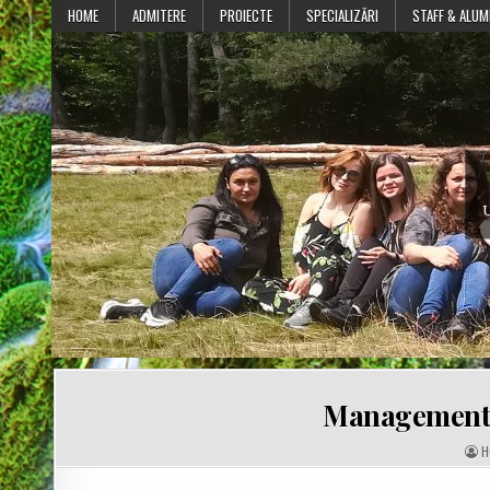
Skip
HOME
ADMITERE
PROIECTE
SPECIALIZĂRI
STAFF & ALUM
to
content
U
Managementul
A
H
U
T
H