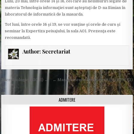
Luni, 23 mai, între orele 14 şi 16, cei care au nelămuriri legate de
materia Tehnologia informaţiei sunt aşteptaţi de D-na Simian în
laboratorul de informatică de la masarda.
Tot luni, între orele 16 şi 19, se vor susţine şi orele de curs şi
seminar la Expertiza peisajului, în sala A01. Prezenţa este
recomandată.
Author:
Secretariat
Post
Microbiologie (BIO II) →
← Managementul biodiversităţii (EPM III)
navigation
ADMITERE