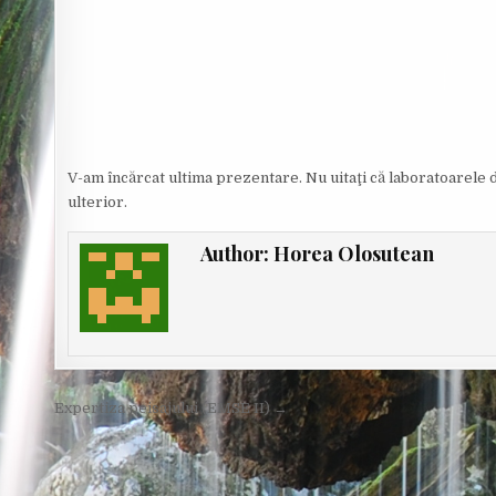
O
R
:
V-am încărcat ultima prezentare. Nu uitaţi că laboratoarele de
ulterior.
Author:
Horea Olosutean
Post
Expertiza peisajului (EMSE II) →
navigation