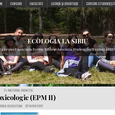
NI
CURSURI
FACULTATE
LICENŢĂ ŞI DISERTAŢIE
CERCURI STUDENȚEȘTI
ECOLOGIA LA SIBIU
n proiect Asociația Ecotur Sibiu și Asociația Studenților Ecologi ASE
POSTED
MATERIAL DIDACTIC
IN
xicologie (EPM II)
P
OREA OLOSUTEAN
14/04/2011
U
B
L