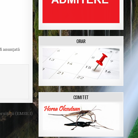
ORAR
fi anunţată
COMITET
rsităţii (EMSE I)