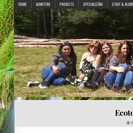
Skip
HOME
ADMITERE
PROIECTE
SPECIALIZĂRI
STAFF & ALUM
to
content
U
Ecoto
A
H
U
T
H