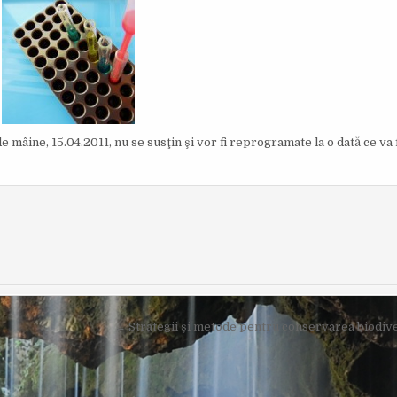
I
S
H
E
D
D
A
T
E
:
 mâine, 15.04.2011, nu se susţin şi vor fi reprogramate la o dată ce va 
← Strategii şi metode pentru conservarea biodive