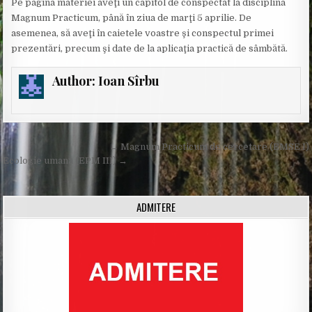
Pe pagina materiei aveţi un capitol de conspectat la disciplina
Magnum Practicum, până în ziua de marţi 5 aprilie. De
asemenea, să aveţi în caietele voastre şi conspectul primei
prezentări, precum şi date de la aplicaţia practică de sâmbătă.
Author:
Ioan Sîrbu
Post
← Magnum Practicum de cercetare (EMSE I)
navigation
Ecologie umană (EPM III) →
ADMITERE