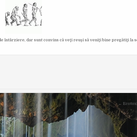
I
S
H
E
D
D
A
T
E
:
e întârziere, dar sunt convins că veţi reuşi să veniţi bine pregătiţi la
← Ecotoxi