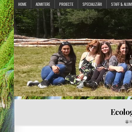
Skip
HOME
ADMITERE
PROIECTE
SPECIALIZĂRI
STAFF & ALUM
to
content
U
Ecolo
A
H
U
T
H