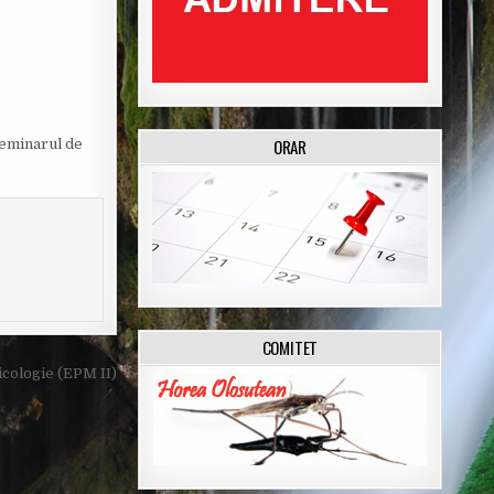
ORAR
 seminarul de
COMITET
cologie (EPM II)