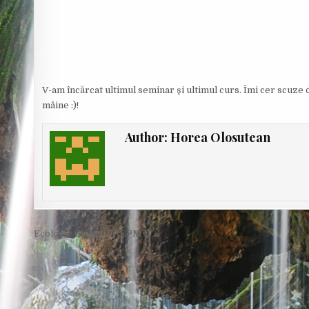
O
R
:
V-am încărcat ultimul seminar şi ultimul curs. Îmi cer scuze d
mâine :)!
Author:
Horea Olosutean
Post
Ecologie Generală (EPM I) →
navigation