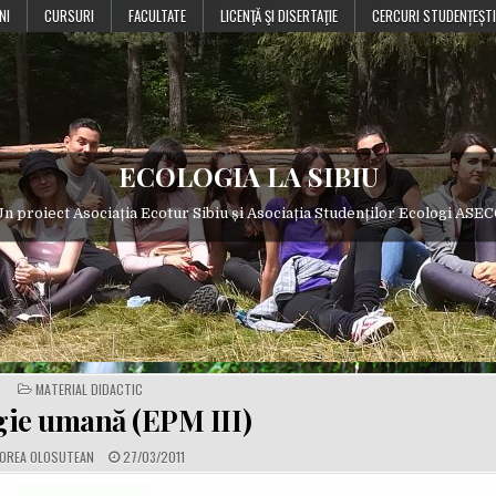
NI
CURSURI
FACULTATE
LICENŢĂ ŞI DISERTAŢIE
CERCURI STUDENȚEȘTI
ECOLOGIA LA SIBIU
n proiect Asociația Ecotur Sibiu și Asociația Studenților Ecologi ASE
POSTED
MATERIAL DIDACTIC
IN
gie umană (EPM III)
P
OREA OLOSUTEAN
27/03/2011
U
B
L