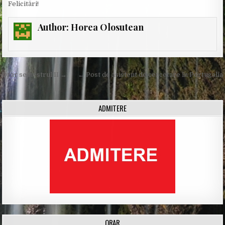
Felicitări!
Author:
Horea Olosutean
Post
Orar semestrul II →
← Post de asistent de cercetare în Portugalia
navigation
ADMITERE
ORAR