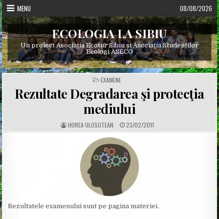
Skip
MENU
08/08/2026
to
content
ECOLOGIA LA SIBIU
Un proiect Asociația Ecotur Sibiu și Asociația Studenților
Ecologi ASECO
POSTED
EXAMENE
IN
Rezultate Degradarea şi protecţia
mediului
A
P
HOREA OLOSUTEAN
23/02/2011
U
U
T
B
H
L
O
I
R
S
:
H
E
D
D
A
T
E
:
Rezultatele examenului sunt pe pagina materiei.