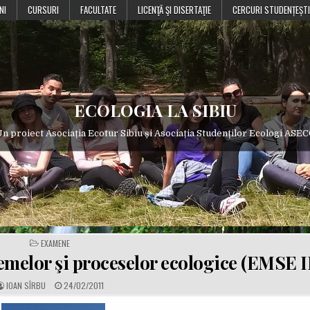
NI
CURSURI
FACULTATE
LICENŢĂ ŞI DISERTAŢIE
CERCURI STUDENȚEȘTI
ECOLOGIA LA SIBIU
n proiect Asociația Ecotur Sibiu și Asociația Studenților Ecologi ASE
POSTED
EXAMENE
IN
temelor şi proceselor ecologice (EMSE I
A
P
IOAN SÎRBU
24/02/2011
U
U
T
B
H
L