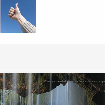
O
I
R
S
:
H
E
D
D
A
T
E
:
← Managementul şi modelarea datelor expe