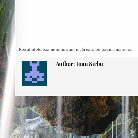
Rezultatele examenului sunt încărcate pe pagina materiei.
Author:
Ioan Sîrbu
Post
Modificări orar →
navigation