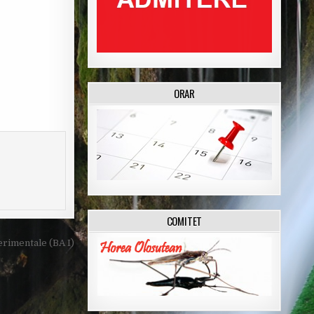
ORAR
COMITET
rimentale (BA I)