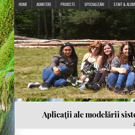
Skip
HOME
ADMITERE
PROIECTE
SPECIALIZĂRI
STAFF & ALUM
to
content
U
Aplicaţii ale modelării sis