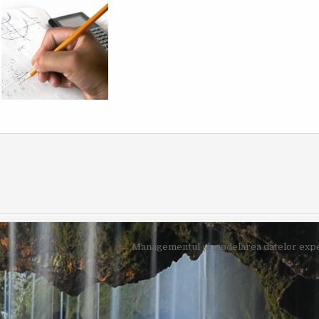
O
I
R
S
:
H
E
D
D
A
T
E
:
← Managementul şi modelarea datelor expe