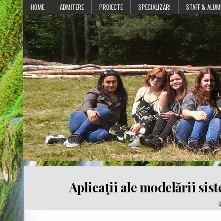
Skip
HOME
ADMITERE
PROIECTE
SPECIALIZĂRI
STAFF & ALUM
to
content
U
Aplicaţii ale modelării sis