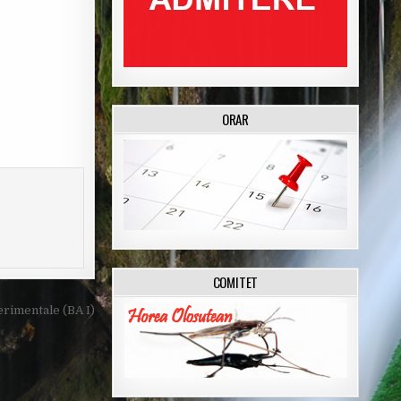
ORAR
COMITET
rimentale (BA I)