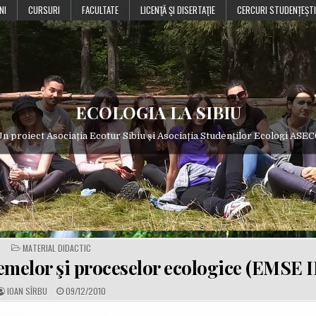
NI
CURSURI
FACULTATE
LICENŢĂ ŞI DISERTAŢIE
CERCURI STUDENȚEȘTI
ECOLOGIA LA SIBIU
n proiect Asociația Ecotur Sibiu și Asociația Studenților Ecologi ASE
POSTED
MATERIAL DIDACTIC
IN
temelor şi proceselor ecologice (EMSE I
A
P
IOAN SÎRBU
09/12/2010
U
U
T
B
H
L