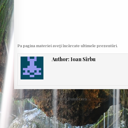
Pa pagina materiei aveţi încărcate ultimele prezentări.
Author:
Ioan Sîrbu
Post
Imagini ecologizare Pădurea Dumbrava →
navigation