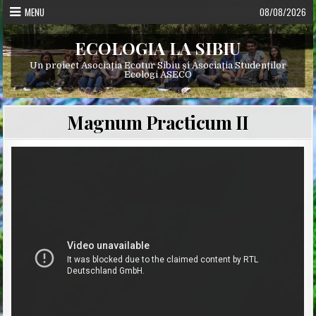
Skip
MENU
08/08/2026
to
content
ECOLOGIA LA SIBIU
Un proiect Asociația Ecotur Sibiu și Asociația Studenților
Ecologi ASECO
Magnum Practicum II