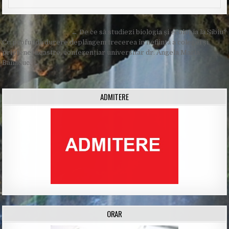
Post
← De ce să studiezi biologia și ecologia la Sibiu?
navigation
Cu profundă durere deplângem trecerea în neființă a colegei și
prietenei noastre, conferențiar universitar dr. Angela Maria
Bănăduc. →
ADMITERE
ORAR