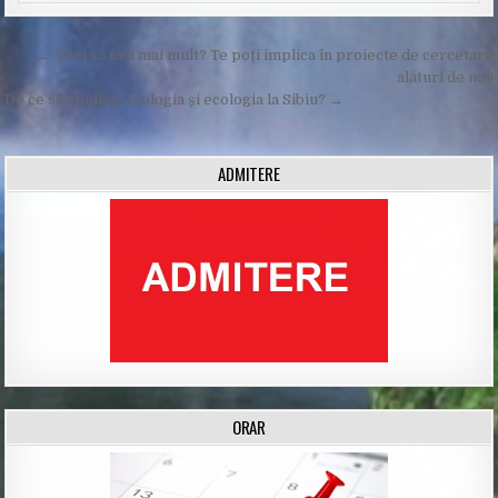
Post
← Vrei să faci mai mult? Te poți implica în proiecte de cercetare
navigation
alături de noi!
De ce să studiezi biologia și ecologia la Sibiu? →
ADMITERE
ORAR