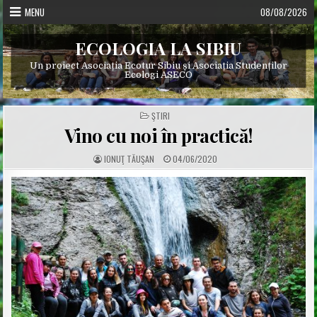
Skip
MENU
08/08/2026
to
content
ECOLOGIA LA SIBIU
Un proiect Asociația Ecotur Sibiu și Asociația Studenților
Ecologi ASECO
POSTED
ŞTIRI
IN
Vino cu noi în practică!
A
P
IONUŢ TĂUŞAN
04/06/2020
U
U
T
B
H
L
O
I
R
S
:
H
E
D
D
A
T
E
: